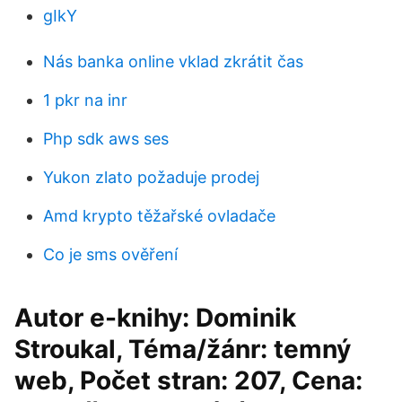
gIkY
Nás banka online vklad zkrátit čas
1 pkr na inr
Php sdk aws ses
Yukon zlato požaduje prodej
Amd krypto těžařské ovladače
Co je sms ověření
Autor e-knihy: Dominik
Stroukal, Téma/žánr: temný
web, Počet stran: 207, Cena: