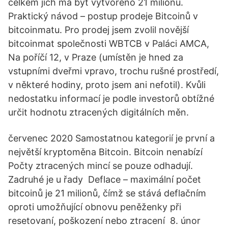
celkem jich má být vytvořeno 21 milionů.
Praktický návod – postup prodeje Bitcoinů v
bitcoinmatu. Pro prodej jsem zvolil novější
bitcoinmat společnosti WBTCB v Paláci AMCA,
Na poříčí 12, v Praze (umístěn je hned za
vstupními dveřmi vpravo, trochu rušné prostředí,
v některé hodiny, proto jsem ani nefotil). Kvůli
nedostatku informací je podle investorů obtížné
určit hodnotu ztracených digitálních měn.
červenec 2020 Samostatnou kategorií je první a
největší kryptoměna Bitcoin. Bitcoin nenabízí
Počty ztracených mincí se pouze odhadují.
Zadruhé je u řady Deflace – maximální počet
bitcoinů je 21 milionů, čímž se stává deflačním
oproti umožňující obnovu peněženky při
resetovaní, poškození nebo ztracení 8. únor