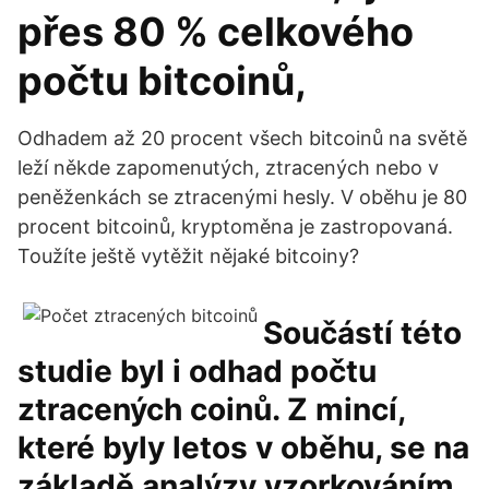
přes 80 % celkového
počtu bitcoinů,
Odhadem až 20 procent všech bitcoinů na světě
leží někde zapomenutých, ztracených nebo v
peněženkách se ztracenými hesly. V oběhu je 80
procent bitcoinů, kryptoměna je zastropovaná.
Toužíte ještě vytěžit nějaké bitcoiny?
Součástí této
studie byl i odhad počtu
ztracených coinů. Z mincí,
které byly letos v oběhu, se na
základě analýzy vzorkováním