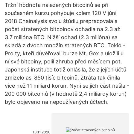
Tržní hodnota nalezených bitcoinů se při
současném kurzu pohybuje kolem 120 V júni
2018 Chainalysis svoju štúdiu prepracovala a
počet stratených bitcoinov odhadla na 2.3 až
3.7 milióna BTC. Nižší odhad (2.3 milióna) sa
skladá z dvoch množín stratených BTC. Tokio -
Pro ty, kteří důvěřovali burze Mt. Gox a uložili u
ní své bitcoiny, polil zhruba před měsícem pot.
Japonská instituce totiž ohlásila, že z jejích účtů
zmizelo asi 850 tisíc bitcoinů. Ztráta tak činila
více než 11 miliard korun. Nyní se jich část našla -
200 000 bitcoinů (v hodnotě 2,4 miliardy korun)
bylo objeveno na nepoužívaných účtech.
13.11.2020