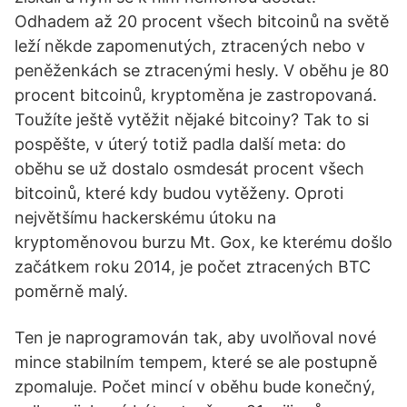
Odhadem až 20 procent všech bitcoinů na světě
leží někde zapomenutých, ztracených nebo v
peněženkách se ztracenými hesly. V oběhu je 80
procent bitcoinů, kryptoměna je zastropovaná.
Toužíte ještě vytěžit nějaké bitcoiny? Tak to si
pospěšte, v úterý totiž padla další meta: do
oběhu se už dostalo osmdesát procent všech
bitcoinů, které kdy budou vytěženy. Oproti
největšímu hackerskému útoku na
kryptoměnovou burzu Mt. Gox, ke kterému došlo
začátkem roku 2014, je počet ztracených BTC
poměrně malý.
Ten je naprogramován tak, aby uvolňoval nové
mince stabilním tempem, které se ale postupně
zpomaluje. Počet mincí v oběhu bude konečný,