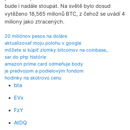
bude i nadále stoupat. Na světě bylo dosud
vytěženo 18,565 milionů BTC, z čehož se uvádí 4
miliony jako ztracených.
20 miliónov pesos na doláre
aktualizovať moju polohu v google
môžete si kúpiť zlomky bitcoinov na coinbase_
sar do php histórie
amazon prime card odmeňuje body
je predvojom a podielovým fondom
hodinky na skútrovú cenu
bta
EVx
FzY
AtDQ