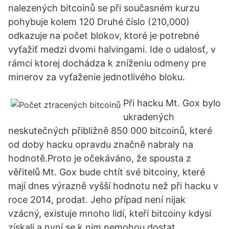
nalezených bitcoinů se při současném kurzu
pohybuje kolem 120 Druhé číslo (210,000)
odkazuje na počet blokov, ktoré je potrebné
vyťažiť medzi dvomi halvingami. Ide o udalosť, v
rámci ktorej dochádza k zníženiu odmeny pre
minerov za vyťaženie jednotlivého bloku.
Při hacku Mt. Gox bylo
ukradených
neskutečných přibližně 850 000 bitcoinů, které
od doby hacku opravdu značně nabraly na
hodnotě.Proto je očekáváno, že spousta z
věřitelů Mt. Gox bude chtít své bitcoiny, které
mají dnes výrazně vyšší hodnotu než při hacku v
roce 2014, prodat. Jeho případ není nijak
vzácný, existuje mnoho lidí, kteří bitcoiny kdysi
získali a nyní se k nim nemohou dostat.